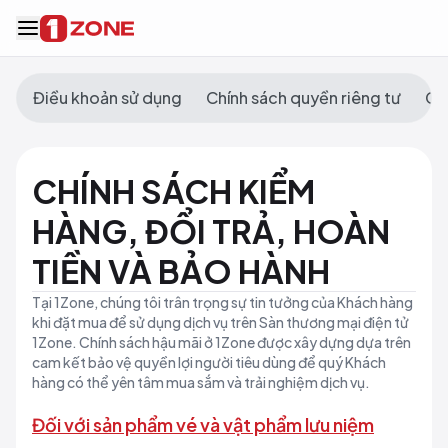
Điều khoản sử dụng
Chính sách quyền riêng tư
Ch
CHÍNH SÁCH KIỂM
HÀNG, ĐỔI TRẢ, HOÀN
TIỀN VÀ BẢO HÀNH
Tại 1Zone, chúng tôi trân trọng sự tin tưởng của Khách hàng
khi đặt mua để sử dụng dịch vụ trên Sàn thương mại điện tử
1Zone. Chính sách hậu mãi ở 1Zone được xây dựng dựa trên
cam kết bảo vệ quyền lợi người tiêu dùng để quý Khách
hàng có thể yên tâm mua sắm và trải nghiệm dịch vụ.
Đối với sản phẩm vé và vật phẩm lưu niệm