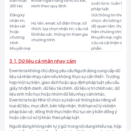
bán hoặc
khoản ngân hàng và hồ sơ xác
soát rủi ro; tuân thủ
đối tác
minh theo quy định.
pháp luật.
Đăng ký
Gửi thông tin theo lự
nhận tin,
chọn; đo lường mức
Họ tên; email; số điện thoại; sở
khảo sát
độ quan tâm; thực
thích; lựa chọn nhận tin; câu trả
hoặc
hiện chương trình
lời khảo sát; thông tin tham gia
chương
khuyến mại; nghiên
chương trình.
trình
cứu và cải thiện sản
khuyến mại
phẩm.
3.1. Dữ liệu cá nhân nhạy cảm
Eventista không chủ động yêu cầu Người dùng cung cấp dữ
liệu cá nhân nhạy cảm nếu không thực sự cần thiết. Trường
hợp một sự kiện, giao dịch hoặc quy định pháp luật yêu cầu
giấy tờ định danh, dữ liệu tài chính, dữ liệu vị trí chính xác, dữ
liệu sinh trắc học hoặc nhóm dữ liệu nhạy cảm khác,
Eventista hoặc Nhà tổ chức sự kiện sẽ thông báo riêng về
loại dữ liệu, mục đích, bên tiếp nhận, thời hạn xử lý và biện
pháp bảo vệ; đồng thời thực hiện thủ tục xin ý kiến đồng ý
hoặc căn cứ xử lý khác theo pháp luật.
Người dùng không nên tự ý gửi trong nội dung khiếu nại, hộp