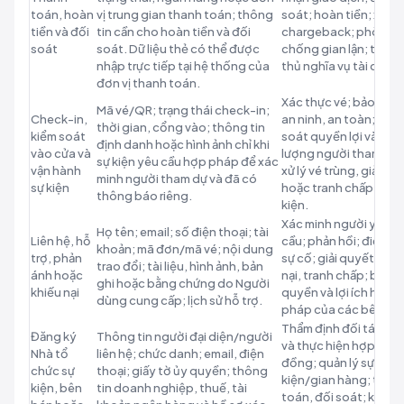
toán, hoàn
vị trung gian thanh toán; thông
soát; hoàn tiền; xử lý
tiền và đối
tin cần cho hoàn tiền và đối
chargeback; phòng
soát
soát. Dữ liệu thẻ có thể được
chống gian lận; tuân
nhập trực tiếp tại hệ thống của
thủ nghĩa vụ tài chính
đơn vị thanh toán.
Xác thực vé; bảo đảm
Mã vé/QR; trạng thái check-in;
Check-in,
an ninh, an toàn; kiểm
thời gian, cổng vào; thông tin
kiểm soát
soát quyền lợi và số
định danh hoặc hình ảnh chỉ khi
vào cửa và
lượng người tham dự;
sự kiện yêu cầu hợp pháp để xác
vận hành
xử lý vé trùng, giả
minh người tham dự và đã có
sự kiện
hoặc tranh chấp tại s
thông báo riêng.
kiện.
Xác minh người yêu
Họ tên; email; số điện thoại; tài
Liên hệ, hỗ
cầu; phản hồi; điều tr
khoản; mã đơn/mã vé; nội dung
trợ, phản
sự cố; giải quyết khiế
trao đổi; tài liệu, hình ảnh, bản
ánh hoặc
nại, tranh chấp; bảo v
ghi hoặc bằng chứng do Người
khiếu nại
quyền và lợi ích hợp
dùng cung cấp; lịch sử hỗ trợ.
pháp của các bên.
Thẩm định đối tác; ký
Đăng ký
Thông tin người đại diện/người
và thực hiện hợp
Nhà tổ
liên hệ; chức danh; email, điện
đồng; quản lý sự
chức sự
thoại; giấy tờ ủy quyền; thông
kiện/gian hàng; than
kiện, bên
tin doanh nghiệp, thuế, tài
toán, đối soát; kiểm