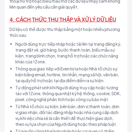
thoại hỗ trợ hoặc biểu mẫu mở các dữ liệu nhạy cảm không
liên quan đến yêu cầu cần giải quyết.
4. CÁCH THỨC THU THẬP VÀ XỬ LÝ DỮ LIỆU
Dữ liệu có thể được thu thập bằng một hoặc nhiều phương
thức sau:
Người dùng trực tiếp nhập hoặc tải lên tại trang đăng ký,
trang đặt vé, giỏ hàng, bước thanh toán, biểu mẫu sự
kiện, trang bình chọn, trang hỗ trợ hoặc các chức năng
khác của 1Zone.
Thông qua giao tiếp với Eventista hoặc Nhà tổ chức sự
kiện bằng email, hotline, tin nhắn, mạng xã hội, văn bản,
tại quầy hỗ trợ hoặc tại địa điểm diễn ra sự kiện.
Tự động phát sinh khi Người dùng truy cập hoặc tương
tác với 1Zone, thông qua nhật ký hệ thống, cookie, SDK,
pixel, công nghệ phân tích hoặc công cụ bảo mật.
Từ Nhà tổ chức sự kiện, bên bán, đơn vị thanh toán, đơn
vị giao nhận, đối tác đăng nhập hoặc nhà cung cấp dịch
vụ khi việc chia sẻ là cần thiết để thực hiện giao dịch,
theo sự lựa chọn của Người dùng hoặc theo pháp luật.
Từ nguồn công khai hợp pháp hoặc cơ quan có thẩm