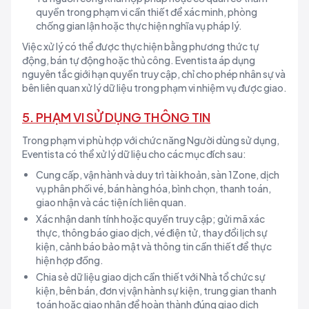
quyền trong phạm vi cần thiết để xác minh, phòng
chống gian lận hoặc thực hiện nghĩa vụ pháp lý.
Việc xử lý có thể được thực hiện bằng phương thức tự
động, bán tự động hoặc thủ công. Eventista áp dụng
nguyên tắc giới hạn quyền truy cập, chỉ cho phép nhân sự và
bên liên quan xử lý dữ liệu trong phạm vi nhiệm vụ được giao.
5. PHẠM VI SỬ DỤNG THÔNG TIN
Trong phạm vi phù hợp với chức năng Người dùng sử dụng,
Eventista có thể xử lý dữ liệu cho các mục đích sau:
Cung cấp, vận hành và duy trì tài khoản, sàn 1Zone, dịch
vụ phân phối vé, bán hàng hóa, bình chọn, thanh toán,
giao nhận và các tiện ích liên quan.
Xác nhận danh tính hoặc quyền truy cập; gửi mã xác
thực, thông báo giao dịch, vé điện tử, thay đổi lịch sự
kiện, cảnh báo bảo mật và thông tin cần thiết để thực
hiện hợp đồng.
Chia sẻ dữ liệu giao dịch cần thiết với Nhà tổ chức sự
kiện, bên bán, đơn vị vận hành sự kiện, trung gian thanh
toán hoặc giao nhận để hoàn thành đúng giao dịch