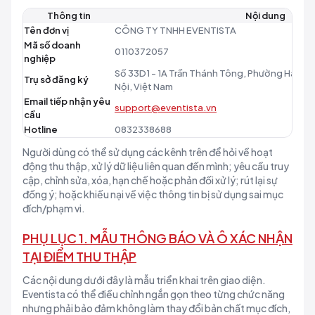
Thông tin
Nội dung
Tên đơn vị
CÔNG TY TNHH EVENTISTA
Mã số doanh
0110372057
nghiệp
Số 33D1 - 1A Trần Thánh Tông, Phường Hai Bà
Trụ sở đăng ký
Nội, Việt Nam
Email tiếp nhận yêu
support@eventista.vn
cầu
Hotline
0832338688
Người dùng có thể sử dụng các kênh trên để hỏi về hoạt
động thu thập, xử lý dữ liệu liên quan đến mình; yêu cầu truy
cập, chỉnh sửa, xóa, hạn chế hoặc phản đối xử lý; rút lại sự
đồng ý; hoặc khiếu nại về việc thông tin bị sử dụng sai mục
đích/phạm vi.
PHỤ LỤC 1. MẪU THÔNG BÁO VÀ Ô XÁC NHẬN
TẠI ĐIỂM THU THẬP
Các nội dung dưới đây là mẫu triển khai trên giao diện.
Eventista có thể điều chỉnh ngắn gọn theo từng chức năng
nhưng phải bảo đảm không làm thay đổi bản chất mục đích,