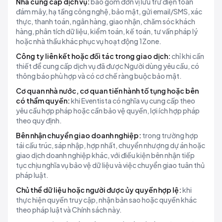
Nhà cung cấp dịch vụ:
bao gồm đơn vị lưu trữ điện toán
đám mây, hạ tầng công nghệ, bảo mật, gửi email/SMS, xác
thực, thanh toán, ngân hàng, giao nhận, chăm sóc khách
hàng, phân tích dữ liệu, kiểm toán, kế toán, tư vấn pháp lý
hoặc nhà thầu khác phục vụ hoạt động 1Zone.
Công ty liên kết hoặc đối tác trong giao dịch:
chỉ khi cần
thiết để cung cấp dịch vụ đã được Người dùng yêu cầu, có
thông báo phù hợp và có cơ chế ràng buộc bảo mật.
Cơ quan nhà nước, cơ quan tiến hành tố tụng hoặc bên
có thẩm quyền:
khi Eventista có nghĩa vụ cung cấp theo
yêu cầu hợp pháp hoặc cần bảo vệ quyền, lợi ích hợp pháp
theo quy định.
Bên nhận chuyển giao doanh nghiệp:
trong trường hợp
tái cấu trúc, sáp nhập, hợp nhất, chuyển nhượng dự án hoặc
giao dịch doanh nghiệp khác, với điều kiện bên nhận tiếp
tục chịu nghĩa vụ bảo vệ dữ liệu và việc chuyển giao tuân thủ
pháp luật.
Chủ thể dữ liệu hoặc người được ủy quyền hợp lệ:
khi
thực hiện quyền truy cập, nhận bản sao hoặc quyền khác
theo pháp luật và Chính sách này.