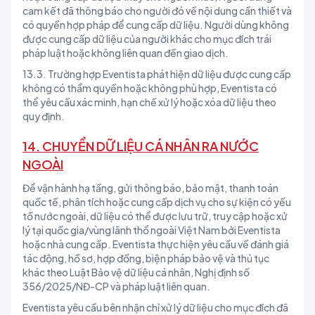
cam kết đã thông báo cho người đó về nội dung cần thiết và
có quyền hợp pháp để cung cấp dữ liệu. Người dùng không
được cung cấp dữ liệu của người khác cho mục đích trái
pháp luật hoặc không liên quan đến giao dịch.
13.3. Trường hợp Eventista phát hiện dữ liệu được cung cấp
không có thẩm quyền hoặc không phù hợp, Eventista có
thể yêu cầu xác minh, hạn chế xử lý hoặc xóa dữ liệu theo
quy định.
14. CHUYỂN DỮ LIỆU CÁ NHÂN RA NƯỚC
NGOÀI
Để vận hành hạ tầng, gửi thông báo, bảo mật, thanh toán
quốc tế, phân tích hoặc cung cấp dịch vụ cho sự kiện có yếu
tố nước ngoài, dữ liệu có thể được lưu trữ, truy cập hoặc xử
lý tại quốc gia/vùng lãnh thổ ngoài Việt Nam bởi Eventista
hoặc nhà cung cấp. Eventista thực hiện yêu cầu về đánh giá
tác động, hồ sơ, hợp đồng, biện pháp bảo vệ và thủ tục
khác theo Luật Bảo vệ dữ liệu cá nhân, Nghị định số
356/2025/NĐ-CP và pháp luật liên quan.
Eventista yêu cầu bên nhận chỉ xử lý dữ liệu cho mục đích đã