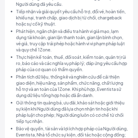
Người dùng đã yêu cầu.
Tiếp nhận và giải quyết yêu cầu hỗ trợ, đổi vé, hoàn tiền,
khiếu nại, tranh chấp, giao dịch bị từ chối, chargeback
hoặc sự cố kỹ thuật.
Phát hiện, ngăn chặn và điều tra hành vi giả mạo, lạm
dụng tài khoản, gian lận thanh toán, gian lận bình chọn,
vé giả, truy cập trái phép hoặc hành vi vi phạm pháp luật
và quy chế 1Zone.
Thực hiện kế toán, thuế, đối soát, kiểm toán, quản trị rủi
ro, báo cáo và các nghĩa vụ pháp lý; đáp ứng yêu cầu hợp
pháp của cơ quan có thẩm quyền.
Phân tích dữ liệu, thống kê và nghiên cứu để cải thiện
giao diện, hiệu năng, sản phẩm, chức năng, chất lượng
hỗ trợ và an toàn của 1Zone. Khi phù hợp, Eventista sử
dụng dữ liệu tổng hợp hoặc đã ẩn danh.
Gửi thông tin quảng bá, ưu đãi, khảo sát hoặc giới thiệu
sự kiện khi Người dùng đã lựa chọn nhận tin hoặc khi
pháp luật cho phép; Người dùng luôn có cơ chế từ chối
tiếp tục nhận.
Bảo vệ quyền, tài sản và lợi ích hợp pháp của Người dùng,
Eventista, Nhà tổ chức sự kiện, đối tác hoặc cộng đồng;