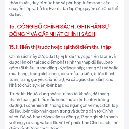
thỏa thuận, duy trì mức bảo vệ phù hợp, kiểm soát việc
chuyển tiếp và hỗ trợ Eventista đáp ứng quyền của Chủ thể
dữ liệu.
15. CÔNG BỐ CHÍNH SÁCH, GHI NHẬN SỰ
ĐỒNG Ý VÀ CẬP NHẬT CHÍNH SÁCH
15.1. Hiển thị trước hoặc tại thời điểm thu thập
Chính sách này được đặt tại vị trí dễ truy cập trên 1Zone và
được liên kết tại các điểm phát sinh thu thập dữ liệu, bao
gồm tối thiểu: trang đăng ký/đăng nhập; trang đặt vé hoặc
mua hàng; trang bình chọn; biểu mẫu sự kiện; bước thanh
toán; trang gửi yêu cầu hỗ trợ; và các giao diện dành cho
Nhà tổ chức sự kiện/bên bán.
Trước khi Người dùng nhấn nút tạo tài khoản, đặt hàng,
thanh toán, gửi biểu mẫu hoặc thực hiện hành vi tương
đương, 1Zone hiển thị thông báo ngắn gọn về mục đích, loại
dữ liệu, bên tiếp nhận quan trọng và đường dẫn tới Chính
sách. Đối với hoạt động cần sự đồng ý, 1Zone ghi nhận hành
vi đồng ý rõ ràng và lưu dấu vết về phiên bản Chính sách, thời
điểm và phương thức đồng ý.