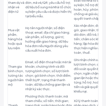
soát với Nhà tổ chức
tham dự và
đơn, mã vé/QR; yêu cầu hỗ trợ;
sự kiện; hỗ trợ đổi,
nhận vé
dữ liệu bổ sung mà Nhà tổ chức
hoàn, hủy; phòng
điện tử
sự kiện yêu cầu và được hiển thị
chống vé giả và giải
tại biểu mẫu.
quyết tranh chấp.
Xác nhận đơn; đóng
Họ tên người nhận; số điện
Mua vật
gói, giao nhận; theo
thoại; email; địa chỉ giao hàng;
phẩm,
dõi đơn; đổi trả, hoàn
sản phẩm, số lượng, giá trị;
hàng hóa
tiền; chăm sóc khách
hướng dẫn giao hàng; dữ liệu
hoặc quà
hàng; lập hóa đơn và
hóa đơn nếu Người dùng yêu
lưu niệm
thực hiện nghĩa vụ kế
cầu xuất hóa đơn.
toán, thuế.
Ghi nhận chính xác
Email, số điện thoại hoặc mã tài
lượt bình chọn; cấp v
Tham gia
khoản; chương trình và đối
đối soát quyền bình
bình chọn,
tượng bình chọn; số lượt bình
chọn; ngăn chặn bot,
tương tác
chọn; gói bình chọn; thời điểm;
gian lận hoặc thao
người hâm
thiết bị/IP; trạng thái thanh
túng; hỗ trợ, hoàn
mộ
toán; dữ liệu chống gian lận và
tiền và giải quyết
nhật ký xác thực.
khiếu nại.
Phương thức thanh toán; mã
tham chiếu; số tiền; thời gian;
Xử lý thanh toán; xác
Thanh
trạng thái; ngân hàng hoặc đơn
nhận giao dịch; đối