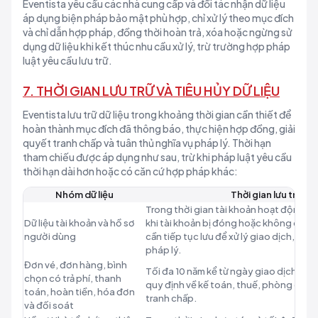
Eventista yêu cầu các nhà cung cấp và đối tác nhận dữ liệu
áp dụng biện pháp bảo mật phù hợp, chỉ xử lý theo mục đích
và chỉ dẫn hợp pháp, đồng thời hoàn trả, xóa hoặc ngừng sử
dụng dữ liệu khi kết thúc nhu cầu xử lý, trừ trường hợp pháp
luật yêu cầu lưu trữ.
7. THỜI GIAN LƯU TRỮ VÀ TIÊU HỦY DỮ LIỆU
Eventista lưu trữ dữ liệu trong khoảng thời gian cần thiết để
hoàn thành mục đích đã thông báo, thực hiện hợp đồng, giải
quyết tranh chấp và tuân thủ nghĩa vụ pháp lý. Thời hạn
tham chiếu được áp dụng như sau, trừ khi pháp luật yêu cầu
thời hạn dài hơn hoặc có căn cứ hợp pháp khác:
Nhóm dữ liệu
Thời gian lưu trữ dự
Trong thời gian tài khoản hoạt động và 
Dữ liệu tài khoản và hồ sơ
khi tài khoản bị đóng hoặc không còn h
người dùng
cần tiếp tục lưu để xử lý giao dịch, tra
pháp lý.
Đơn vé, đơn hàng, bình
Tối đa 10 năm kể từ ngày giao dịch hoặ
chọn có trả phí, thanh
quy định về kế toán, thuế, phòng chống
toán, hoàn tiền, hóa đơn
tranh chấp.
và đối soát