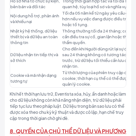
Hồ sơ Nhà tổ chức sự kiện,
Trong thời gian hợp tác và tối đa 10 nă
bên bán và đối tác
quan hệ, tùy loại hồ sơ và nghĩa vụ pháp
Tối đa 05 năm kể từ ngày yêu cầu được 
Nội dung hỗ trợ, phản ánh
hơn nếu vụ việc đang được điều tra, gi
và khiếu nại
hoặc tố tụng.
Nhật ký hệ thống, dữ liệu
Thông thường tối đa 24 tháng; có thể 
thiết bị và dữ liệu an toàn
cần điều tra sự cố, gian lận hoặc theo 
thông tin
thẩm quyền.
Cho đến khi Người dùng rút lại sự đồng 
Dữ liệu nhận tin tiếp thị và
sau 24 tháng không có tương tác, tùy 
sở thích
trước, trừ dữ liệu tối thiểu cần lưu để 
nhận tin.
Từ thời lượng của phiên truy cập đến tố
Cookie và mã nhận dạng
cookie; thời hạn cụ thể có thể được hi
tương tự
quản lý cookie.
Khi hết thời hạn lưu trữ, Eventista xóa, hủy, ẩn danh hoặc làm
cho dữ liệu không còn khả năng nhận diện, trừ dữ liệu phải
tiếp tục lưu theo pháp luật. Dữ liệu trong bản sao lưu có thể
được xóa theo chu kỳ kỹ thuật và được cô lập, hạn chế truy
cập trong thời gian chờ ghi đè.
8. QUYỀN CỦA CHỦ THỂ DỮ LIỆU VÀ PHƯƠNG