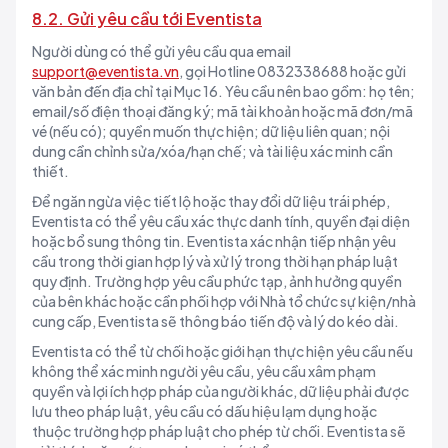
8.2. Gửi yêu cầu tới Eventista
Người dùng có thể gửi yêu cầu qua email
support@eventista.vn
, gọi Hotline 0832338688 hoặc gửi
văn bản đến địa chỉ tại Mục 16. Yêu cầu nên bao gồm: họ tên;
email/số điện thoại đăng ký; mã tài khoản hoặc mã đơn/mã
vé (nếu có); quyền muốn thực hiện; dữ liệu liên quan; nội
dung cần chỉnh sửa/xóa/hạn chế; và tài liệu xác minh cần
thiết.
Để ngăn ngừa việc tiết lộ hoặc thay đổi dữ liệu trái phép,
Eventista có thể yêu cầu xác thực danh tính, quyền đại diện
hoặc bổ sung thông tin. Eventista xác nhận tiếp nhận yêu
cầu trong thời gian hợp lý và xử lý trong thời hạn pháp luật
quy định. Trường hợp yêu cầu phức tạp, ảnh hưởng quyền
của bên khác hoặc cần phối hợp với Nhà tổ chức sự kiện/nhà
cung cấp, Eventista sẽ thông báo tiến độ và lý do kéo dài.
Eventista có thể từ chối hoặc giới hạn thực hiện yêu cầu nếu
không thể xác minh người yêu cầu, yêu cầu xâm phạm
quyền và lợi ích hợp pháp của người khác, dữ liệu phải được
lưu theo pháp luật, yêu cầu có dấu hiệu lạm dụng hoặc
thuộc trường hợp pháp luật cho phép từ chối. Eventista sẽ