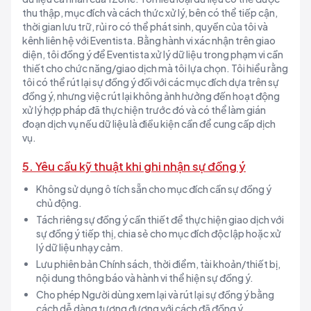
thu thập, mục đích và cách thức xử lý, bên có thể tiếp cận,
thời gian lưu trữ, rủi ro có thể phát sinh, quyền của tôi và
kênh liên hệ với Eventista. Bằng hành vi xác nhận trên giao
diện, tôi đồng ý để Eventista xử lý dữ liệu trong phạm vi cần
thiết cho chức năng/giao dịch mà tôi lựa chọn. Tôi hiểu rằng
tôi có thể rút lại sự đồng ý đối với các mục đích dựa trên sự
đồng ý, nhưng việc rút lại không ảnh hưởng đến hoạt động
xử lý hợp pháp đã thực hiện trước đó và có thể làm gián
đoạn dịch vụ nếu dữ liệu là điều kiện cần để cung cấp dịch
vụ.
5. Yêu cầu kỹ thuật khi ghi nhận sự đồng ý
Không sử dụng ô tích sẵn cho mục đích cần sự đồng ý
chủ động.
Tách riêng sự đồng ý cần thiết để thực hiện giao dịch với
sự đồng ý tiếp thị, chia sẻ cho mục đích độc lập hoặc xử
lý dữ liệu nhạy cảm.
Lưu phiên bản Chính sách, thời điểm, tài khoản/thiết bị,
nội dung thông báo và hành vi thể hiện sự đồng ý.
Cho phép Người dùng xem lại và rút lại sự đồng ý bằng
cách dễ dàng tương đương với cách đã đồng ý.