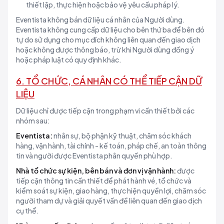
thiết lập, thực hiện hoặc bảo vệ yêu cầu pháp lý.
Eventista không bán dữ liệu cá nhân của Người dùng.
Eventista không cung cấp dữ liệu cho bên thứ ba để bên đó
tự do sử dụng cho mục đích không liên quan đến giao dịch
hoặc không được thông báo, trừ khi Người dùng đồng ý
hoặc pháp luật có quy định khác.
6. TỔ CHỨC, CÁ NHÂN CÓ THỂ TIẾP CẬN DỮ
LIỆU
Dữ liệu chỉ được tiếp cận trong phạm vi cần thiết bởi các
nhóm sau:
Eventista:
nhân sự, bộ phận kỹ thuật, chăm sóc khách
hàng, vận hành, tài chính - kế toán, pháp chế, an toàn thông
tin và người được Eventista phân quyền phù hợp.
Nhà tổ chức sự kiện, bên bán và đơn vị vận hành:
được
tiếp cận thông tin cần thiết để phát hành vé, tổ chức và
kiểm soát sự kiện, giao hàng, thực hiện quyền lợi, chăm sóc
người tham dự và giải quyết vấn đề liên quan đến giao dịch
cụ thể.