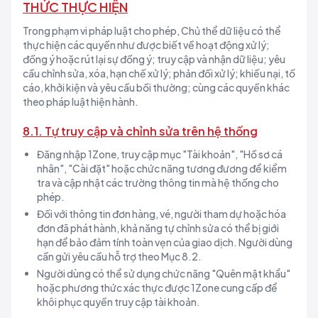
THỨC THỰC HIỆN
Trong phạm vi pháp luật cho phép, Chủ thể dữ liệu có thể
thực hiện các quyền như được biết về hoạt động xử lý;
đồng ý hoặc rút lại sự đồng ý; truy cập và nhận dữ liệu; yêu
cầu chỉnh sửa, xóa, hạn chế xử lý; phản đối xử lý; khiếu nại, tố
cáo, khởi kiện và yêu cầu bồi thường; cùng các quyền khác
theo pháp luật hiện hành.
8.1. Tự truy cập và chỉnh sửa trên hệ thống
Đăng nhập 1Zone, truy cập mục "Tài khoản", "Hồ sơ cá
nhân", "Cài đặt" hoặc chức năng tương đương để kiểm
tra và cập nhật các trường thông tin mà hệ thống cho
phép.
Đối với thông tin đơn hàng, vé, người tham dự hoặc hóa
đơn đã phát hành, khả năng tự chỉnh sửa có thể bị giới
hạn để bảo đảm tính toàn vẹn của giao dịch. Người dùng
cần gửi yêu cầu hỗ trợ theo Mục 8.2.
Người dùng có thể sử dụng chức năng "Quên mật khẩu"
hoặc phương thức xác thực được 1Zone cung cấp để
khôi phục quyền truy cập tài khoản.