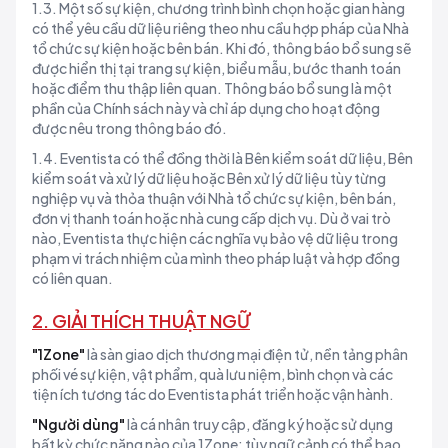
1.3. Một số sự kiện, chương trình bình chọn hoặc gian hàng
có thể yêu cầu dữ liệu riêng theo nhu cầu hợp pháp của Nhà
tổ chức sự kiện hoặc bên bán. Khi đó, thông báo bổ sung sẽ
được hiển thị tại trang sự kiện, biểu mẫu, bước thanh toán
hoặc điểm thu thập liên quan. Thông báo bổ sung là một
phần của Chính sách này và chỉ áp dụng cho hoạt động
được nêu trong thông báo đó.
1.4. Eventista có thể đồng thời là Bên kiểm soát dữ liệu, Bên
kiểm soát và xử lý dữ liệu hoặc Bên xử lý dữ liệu tùy từng
nghiệp vụ và thỏa thuận với Nhà tổ chức sự kiện, bên bán,
đơn vị thanh toán hoặc nhà cung cấp dịch vụ. Dù ở vai trò
nào, Eventista thực hiện các nghĩa vụ bảo vệ dữ liệu trong
phạm vi trách nhiệm của mình theo pháp luật và hợp đồng
có liên quan.
2. GIẢI THÍCH THUẬT NGỮ
"1Zone"
là sàn giao dịch thương mại điện tử, nền tảng phân
phối vé sự kiện, vật phẩm, quà lưu niệm, bình chọn và các
tiện ích tương tác do Eventista phát triển hoặc vận hành.
"Người dùng"
là cá nhân truy cập, đăng ký hoặc sử dụng
bất kỳ chức năng nào của 1Zone; tùy ngữ cảnh có thể bao