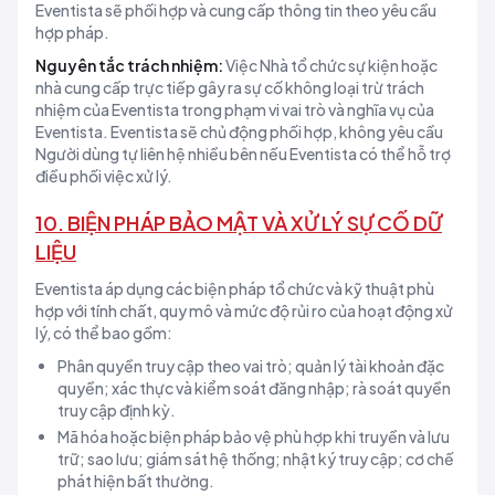
Eventista sẽ phối hợp và cung cấp thông tin theo yêu cầu
hợp pháp.
Nguyên tắc trách nhiệm:
Việc Nhà tổ chức sự kiện hoặc
nhà cung cấp trực tiếp gây ra sự cố không loại trừ trách
nhiệm của Eventista trong phạm vi vai trò và nghĩa vụ của
Eventista. Eventista sẽ chủ động phối hợp, không yêu cầu
Người dùng tự liên hệ nhiều bên nếu Eventista có thể hỗ trợ
điều phối việc xử lý.
10. BIỆN PHÁP BẢO MẬT VÀ XỬ LÝ SỰ CỐ DỮ
LIỆU
Eventista áp dụng các biện pháp tổ chức và kỹ thuật phù
hợp với tính chất, quy mô và mức độ rủi ro của hoạt động xử
lý, có thể bao gồm:
Phân quyền truy cập theo vai trò; quản lý tài khoản đặc
quyền; xác thực và kiểm soát đăng nhập; rà soát quyền
truy cập định kỳ.
Mã hóa hoặc biện pháp bảo vệ phù hợp khi truyền và lưu
trữ; sao lưu; giám sát hệ thống; nhật ký truy cập; cơ chế
phát hiện bất thường.