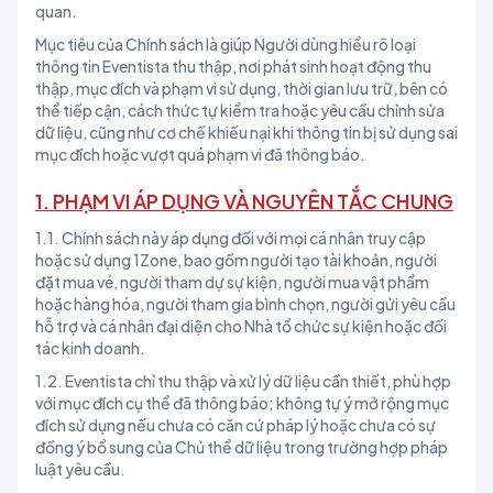
quan.
Mục tiêu của Chính sách là giúp Người dùng hiểu rõ loại
thông tin Eventista thu thập, nơi phát sinh hoạt động thu
thập, mục đích và phạm vi sử dụng, thời gian lưu trữ, bên có
thể tiếp cận, cách thức tự kiểm tra hoặc yêu cầu chỉnh sửa
dữ liệu, cũng như cơ chế khiếu nại khi thông tin bị sử dụng sai
mục đích hoặc vượt quá phạm vi đã thông báo.
1. PHẠM VI ÁP DỤNG VÀ NGUYÊN TẮC CHUNG
1.1. Chính sách này áp dụng đối với mọi cá nhân truy cập
hoặc sử dụng 1Zone, bao gồm người tạo tài khoản, người
đặt mua vé, người tham dự sự kiện, người mua vật phẩm
hoặc hàng hóa, người tham gia bình chọn, người gửi yêu cầu
hỗ trợ và cá nhân đại diện cho Nhà tổ chức sự kiện hoặc đối
tác kinh doanh.
1.2. Eventista chỉ thu thập và xử lý dữ liệu cần thiết, phù hợp
với mục đích cụ thể đã thông báo; không tự ý mở rộng mục
đích sử dụng nếu chưa có căn cứ pháp lý hoặc chưa có sự
đồng ý bổ sung của Chủ thể dữ liệu trong trường hợp pháp
luật yêu cầu.