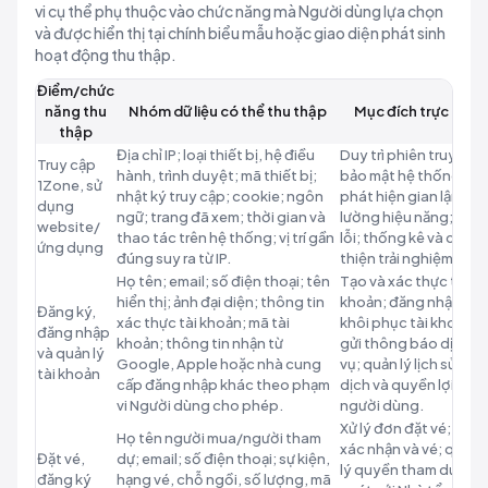
vi cụ thể phụ thuộc vào chức năng mà Người dùng lựa chọn
và được hiển thị tại chính biểu mẫu hoặc giao diện phát sinh
hoạt động thu thập.
Điểm/chức
năng thu
Nhóm dữ liệu có thể thu thập
Mục đích trực tiếp
thập
Địa chỉ IP; loại thiết bị, hệ điều
Duy trì phiên truy cập
Truy cập
hành, trình duyệt; mã thiết bị;
bảo mật hệ thống;
1Zone, sử
nhật ký truy cập; cookie; ngôn
phát hiện gian lận; đo
dụng
ngữ; trang đã xem; thời gian và
lường hiệu năng; sửa
website/
thao tác trên hệ thống; vị trí gần
lỗi; thống kê và cải
ứng dụng
đúng suy ra từ IP.
thiện trải nghiệm.
Họ tên; email; số điện thoại; tên
Tạo và xác thực tài
hiển thị; ảnh đại diện; thông tin
khoản; đăng nhập;
Đăng ký,
xác thực tài khoản; mã tài
khôi phục tài khoản;
đăng nhập
khoản; thông tin nhận từ
gửi thông báo dịch
và quản lý
Google, Apple hoặc nhà cung
vụ; quản lý lịch sử gia
tài khoản
cấp đăng nhập khác theo phạm
dịch và quyền lợi
vi Người dùng cho phép.
người dùng.
Xử lý đơn đặt vé; gửi
Họ tên người mua/người tham
xác nhận và vé; quản
Đặt vé,
dự; email; số điện thoại; sự kiện,
lý quyền tham dự; đối
đăng ký
hạng vé, chỗ ngồi, số lượng, mã