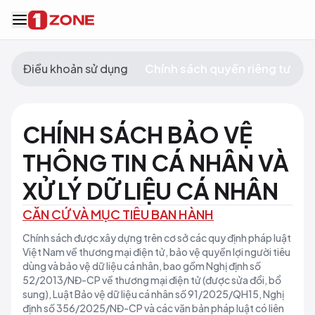
Điều khoản sử dụng
Chính sách quyền riêng tư
C
CHÍNH SÁCH BẢO VỆ
THÔNG TIN CÁ NHÂN VÀ
XỬ LÝ DỮ LIỆU CÁ NHÂN
CĂN CỨ VÀ MỤC TIÊU BAN HÀNH
Chính sách được xây dựng trên cơ sở các quy định pháp luật
Việt Nam về thương mại điện tử, bảo vệ quyền lợi người tiêu
dùng và bảo vệ dữ liệu cá nhân, bao gồm Nghị định số
52/2013/NĐ-CP về thương mại điện tử (được sửa đổi, bổ
sung), Luật Bảo vệ dữ liệu cá nhân số 91/2025/QH15, Nghị
định số 356/2025/NĐ-CP và các văn bản pháp luật có liên