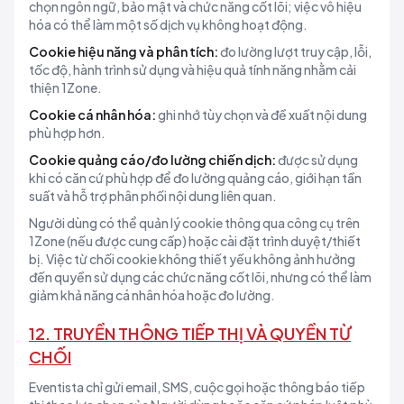
chọn ngôn ngữ, bảo mật và chức năng cốt lõi; việc vô hiệu
hóa có thể làm một số dịch vụ không hoạt động.
Cookie hiệu năng và phân tích:
đo lường lượt truy cập, lỗi,
tốc độ, hành trình sử dụng và hiệu quả tính năng nhằm cải
thiện 1Zone.
Cookie cá nhân hóa:
ghi nhớ tùy chọn và đề xuất nội dung
phù hợp hơn.
Cookie quảng cáo/đo lường chiến dịch:
được sử dụng
khi có căn cứ phù hợp để đo lường quảng cáo, giới hạn tần
suất và hỗ trợ phân phối nội dung liên quan.
Người dùng có thể quản lý cookie thông qua công cụ trên
1Zone (nếu được cung cấp) hoặc cài đặt trình duyệt/thiết
bị. Việc từ chối cookie không thiết yếu không ảnh hưởng
đến quyền sử dụng các chức năng cốt lõi, nhưng có thể làm
giảm khả năng cá nhân hóa hoặc đo lường.
12. TRUYỀN THÔNG TIẾP THỊ VÀ QUYỀN TỪ
CHỐI
Eventista chỉ gửi email, SMS, cuộc gọi hoặc thông báo tiếp