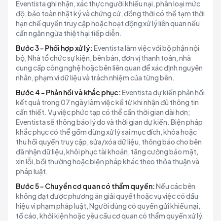
Eventista ghi nhận, xác thực người khiếu nại, phân loại mức
độ, bảo toàn nhật ký và chứng cứ, đồng thời có thể tạm thời
hạn chế quyền truy cập hoặc hoạt động xử lý liên quan nếu
cần ngăn ngừa thiệt hại tiếp diễn.
Bước 3 - Phối hợp xử lý:
Eventista làm việc với bộ phận nội
bộ, Nhà tổ chức sự kiện, bên bán, đơn vị thanh toán, nhà
cung cấp công nghệ hoặc bên liên quan để xác định nguyên
nhân, phạm vi dữ liệu và trách nhiệm của từng bên.
Bước 4 - Phản hồi và khắc phục:
Eventista dự kiến phản hồi
kết quả trong 07 ngày làm việc kể từ khi nhận đủ thông tin
cần thiết. Vụ việc phức tạp có thể cần thời gian dài hơn;
Eventista sẽ thông báo lý do và thời gian dự kiến. Biện pháp
khắc phục có thể gồm dừng xử lý sai mục đích, khóa hoặc
thu hồi quyền truy cập, sửa/xóa dữ liệu, thông báo cho bên
đã nhận dữ liệu, khôi phục tài khoản, tăng cường bảo mật,
xin lỗi, bồi thường hoặc biện pháp khác theo thỏa thuận và
pháp luật.
Bước 5 - Chuyển cơ quan có thẩm quyền:
Nếu các bên
không đạt được phương án giải quyết hoặc vụ việc có dấu
hiệu vi phạm pháp luật, Người dùng có quyền gửi khiếu nại,
tố cáo, khởi kiện hoặc yêu cầu cơ quan có thẩm quyền xử lý.