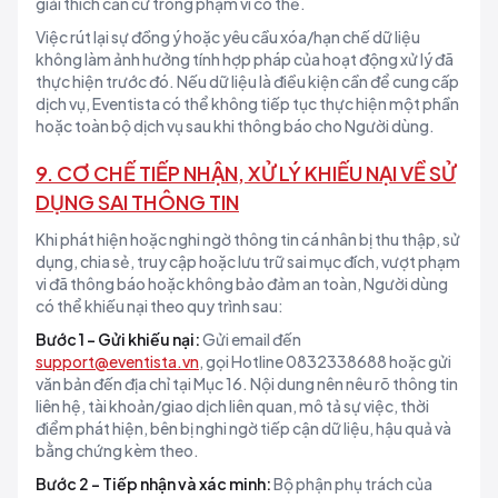
giải thích căn cứ trong phạm vi có thể.
Việc rút lại sự đồng ý hoặc yêu cầu xóa/hạn chế dữ liệu
không làm ảnh hưởng tính hợp pháp của hoạt động xử lý đã
thực hiện trước đó. Nếu dữ liệu là điều kiện cần để cung cấp
dịch vụ, Eventista có thể không tiếp tục thực hiện một phần
hoặc toàn bộ dịch vụ sau khi thông báo cho Người dùng.
9. CƠ CHẾ TIẾP NHẬN, XỬ LÝ KHIẾU NẠI VỀ SỬ
DỤNG SAI THÔNG TIN
Khi phát hiện hoặc nghi ngờ thông tin cá nhân bị thu thập, sử
dụng, chia sẻ, truy cập hoặc lưu trữ sai mục đích, vượt phạm
vi đã thông báo hoặc không bảo đảm an toàn, Người dùng
có thể khiếu nại theo quy trình sau:
Bước 1 - Gửi khiếu nại:
Gửi email đến
support@eventista.vn
, gọi Hotline 0832338688 hoặc gửi
văn bản đến địa chỉ tại Mục 16. Nội dung nên nêu rõ thông tin
liên hệ, tài khoản/giao dịch liên quan, mô tả sự việc, thời
điểm phát hiện, bên bị nghi ngờ tiếp cận dữ liệu, hậu quả và
bằng chứng kèm theo.
Bước 2 - Tiếp nhận và xác minh:
Bộ phận phụ trách của