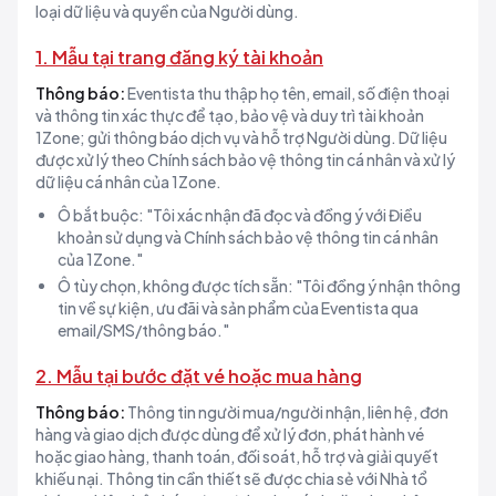
loại dữ liệu và quyền của Người dùng.
1. Mẫu tại trang đăng ký tài khoản
Thông báo:
Eventista thu thập họ tên, email, số điện thoại
và thông tin xác thực để tạo, bảo vệ và duy trì tài khoản
1Zone; gửi thông báo dịch vụ và hỗ trợ Người dùng. Dữ liệu
được xử lý theo Chính sách bảo vệ thông tin cá nhân và xử lý
dữ liệu cá nhân của 1Zone.
Ô bắt buộc: "Tôi xác nhận đã đọc và đồng ý với Điều
khoản sử dụng và Chính sách bảo vệ thông tin cá nhân
của 1Zone."
Ô tùy chọn, không được tích sẵn: "Tôi đồng ý nhận thông
tin về sự kiện, ưu đãi và sản phẩm của Eventista qua
email/SMS/thông báo."
2. Mẫu tại bước đặt vé hoặc mua hàng
Thông báo:
Thông tin người mua/người nhận, liên hệ, đơn
hàng và giao dịch được dùng để xử lý đơn, phát hành vé
hoặc giao hàng, thanh toán, đối soát, hỗ trợ và giải quyết
khiếu nại. Thông tin cần thiết sẽ được chia sẻ với Nhà tổ