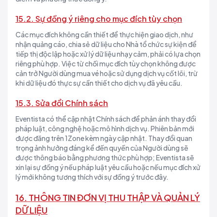
15.2. Sự đồng ý riêng cho mục đích tùy chọn
Các mục đích không cần thiết để thực hiện giao dịch, như
nhận quảng cáo, chia sẻ dữ liệu cho Nhà tổ chức sự kiện để
tiếp thị độc lập hoặc xử lý dữ liệu nhạy cảm, phải có lựa chọn
riêng phù hợp. Việc từ chối mục đích tùy chọn không được
cản trở Người dùng mua vé hoặc sử dụng dịch vụ cốt lõi, trừ
khi dữ liệu đó thực sự cần thiết cho dịch vụ đã yêu cầu.
15.3. Sửa đổi Chính sách
Eventista có thể cập nhật Chính sách để phản ánh thay đổi
pháp luật, công nghệ hoặc mô hình dịch vụ. Phiên bản mới
được đăng trên 1Zone kèm ngày cập nhật. Thay đổi quan
trọng ảnh hưởng đáng kể đến quyền của Người dùng sẽ
được thông báo bằng phương thức phù hợp; Eventista sẽ
xin lại sự đồng ý nếu pháp luật yêu cầu hoặc nếu mục đích xử
lý mới không tương thích với sự đồng ý trước đây.
16. THÔNG TIN ĐƠN VỊ THU THẬP VÀ QUẢN LÝ
DỮ LIỆU