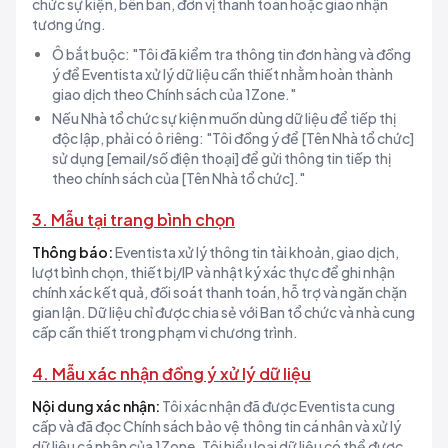
chức sự kiện, bên bán, đơn vị thanh toán hoặc giao nhận
tương ứng.
Ô bắt buộc: "Tôi đã kiểm tra thông tin đơn hàng và đồng
ý để Eventista xử lý dữ liệu cần thiết nhằm hoàn thành
giao dịch theo Chính sách của 1Zone."
Nếu Nhà tổ chức sự kiện muốn dùng dữ liệu để tiếp thị
độc lập, phải có ô riêng: "Tôi đồng ý để [Tên Nhà tổ chức]
sử dụng [email/số điện thoại] để gửi thông tin tiếp thị
theo chính sách của [Tên Nhà tổ chức]."
3. Mẫu tại trang bình chọn
Thông báo:
Eventista xử lý thông tin tài khoản, giao dịch,
lượt bình chọn, thiết bị/IP và nhật ký xác thực để ghi nhận
chính xác kết quả, đối soát thanh toán, hỗ trợ và ngăn chặn
gian lận. Dữ liệu chỉ được chia sẻ với Ban tổ chức và nhà cung
cấp cần thiết trong phạm vi chương trình.
4. Mẫu xác nhận đồng ý xử lý dữ liệu
Nội dung xác nhận:
Tôi xác nhận đã được Eventista cung
cấp và đã đọc Chính sách bảo vệ thông tin cá nhân và xử lý
dữ liệu cá nhân của 1Zone. Tôi hiểu loại dữ liệu có thể được