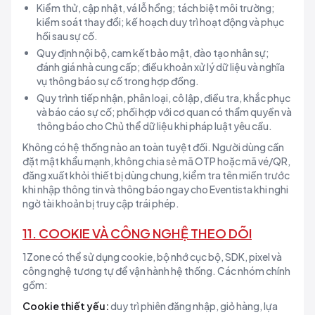
Kiểm thử, cập nhật, vá lỗ hổng; tách biệt môi trường;
kiểm soát thay đổi; kế hoạch duy trì hoạt động và phục
hồi sau sự cố.
Quy định nội bộ, cam kết bảo mật, đào tạo nhân sự;
đánh giá nhà cung cấp; điều khoản xử lý dữ liệu và nghĩa
vụ thông báo sự cố trong hợp đồng.
Quy trình tiếp nhận, phân loại, cô lập, điều tra, khắc phục
và báo cáo sự cố; phối hợp với cơ quan có thẩm quyền và
thông báo cho Chủ thể dữ liệu khi pháp luật yêu cầu.
Không có hệ thống nào an toàn tuyệt đối. Người dùng cần
đặt mật khẩu mạnh, không chia sẻ mã OTP hoặc mã vé/QR,
đăng xuất khỏi thiết bị dùng chung, kiểm tra tên miền trước
khi nhập thông tin và thông báo ngay cho Eventista khi nghi
ngờ tài khoản bị truy cập trái phép.
11. COOKIE VÀ CÔNG NGHỆ THEO DÕI
1Zone có thể sử dụng cookie, bộ nhớ cục bộ, SDK, pixel và
công nghệ tương tự để vận hành hệ thống. Các nhóm chính
gồm:
Cookie thiết yếu:
duy trì phiên đăng nhập, giỏ hàng, lựa