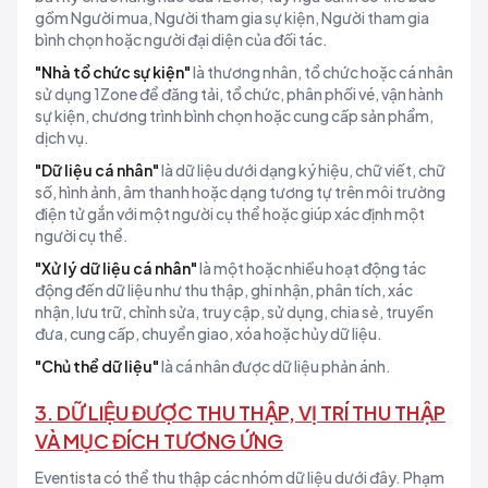
gồm Người mua, Người tham gia sự kiện, Người tham gia
bình chọn hoặc người đại diện của đối tác.
"Nhà tổ chức sự kiện"
là thương nhân, tổ chức hoặc cá nhân
sử dụng 1Zone để đăng tải, tổ chức, phân phối vé, vận hành
sự kiện, chương trình bình chọn hoặc cung cấp sản phẩm,
dịch vụ.
"Dữ liệu cá nhân"
là dữ liệu dưới dạng ký hiệu, chữ viết, chữ
số, hình ảnh, âm thanh hoặc dạng tương tự trên môi trường
điện tử gắn với một người cụ thể hoặc giúp xác định một
người cụ thể.
"Xử lý dữ liệu cá nhân"
là một hoặc nhiều hoạt động tác
động đến dữ liệu như thu thập, ghi nhận, phân tích, xác
nhận, lưu trữ, chỉnh sửa, truy cập, sử dụng, chia sẻ, truyền
đưa, cung cấp, chuyển giao, xóa hoặc hủy dữ liệu.
"Chủ thể dữ liệu"
là cá nhân được dữ liệu phản ánh.
3. DỮ LIỆU ĐƯỢC THU THẬP, VỊ TRÍ THU THẬP
VÀ MỤC ĐÍCH TƯƠNG ỨNG
Eventista có thể thu thập các nhóm dữ liệu dưới đây. Phạm