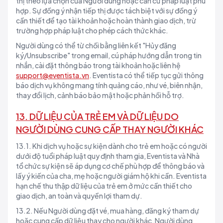
thị theo lựa chọn của Người dùng hoặc căn cứ pháp luật phù
hợp. Sự đồng ý nhận tiếp thị được tách biệt với sự đồng ý
cần thiết để tạo tài khoản hoặc hoàn thành giao dịch, trừ
trường hợp pháp luật cho phép cách thức khác.
Người dùng có thể từ chối bằng liên kết "Hủy đăng
ký/Unsubscribe" trong email, cú pháp hướng dẫn trong tin
nhắn, cài đặt thông báo trong tài khoản hoặc liên hệ
support@eventista.vn
. Eventista có thể tiếp tục gửi thông
báo dịch vụ không mang tính quảng cáo, như vé, biên nhận,
thay đổi lịch, cảnh báo bảo mật hoặc phản hồi hỗ trợ.
13. DỮ LIỆU CỦA TRẺ EM VÀ DỮ LIỆU DO
NGƯỜI DÙNG CUNG CẤP THAY NGƯỜI KHÁC
13.1. Khi dịch vụ hoặc sự kiện dành cho trẻ em hoặc có người
dưới độ tuổi pháp luật quy định tham gia, Eventista và Nhà
tổ chức sự kiện sẽ áp dụng cơ chế phù hợp để thông báo và
lấy ý kiến của cha, mẹ hoặc người giám hộ khi cần. Eventista
hạn chế thu thập dữ liệu của trẻ em ở mức cần thiết cho
giao dịch, an toàn và quyền lợi tham dự.
13.2. Nếu Người dùng đặt vé, mua hàng, đăng ký tham dự
hoặc cung cấp dữ liệu thay cho người khác, Người dùng