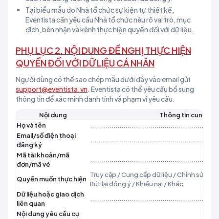
Tại biểu mẫu do Nhà tổ chức sự kiện tự thiết kế,
Eventista cần yêu cầu Nhà tổ chức nêu rõ vai trò, mục
đích, bên nhận và kênh thực hiện quyền đối với dữ liệu.
PHỤ LỤC 2. NỘI DUNG ĐỀ NGHỊ THỰC HIỆN
QUYỀN ĐỐI VỚI DỮ LIỆU CÁ NHÂN
Người dùng có thể sao chép mẫu dưới đây vào email gửi
support@eventista.vn
. Eventista có thể yêu cầu bổ sung
thông tin để xác minh danh tính và phạm vi yêu cầu.
Nội dung
Thông tin cung cấ
Họ và tên
................................................................
Email/số điện thoại
................................................................
đăng ký
Mã tài khoản/mã
................................................................
đơn/mã vé
Truy cập / Cung cấp dữ liệu / Chỉnh sửa / Xó
Quyền muốn thực hiện
Rút lại đồng ý / Khiếu nại / Khác
Dữ liệu hoặc giao dịch
................................................................
liên quan
Nội dung yêu cầu cụ
................................................................